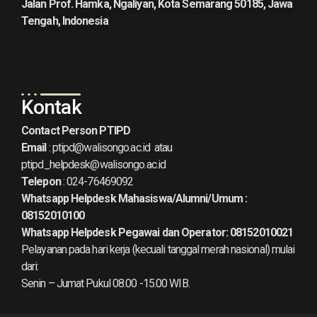
Jalan Prof. Hamka, Ngaliyan, Kota Semarang 50185, Jawa
Tengah, Indonesia
Kontak
Contact Person PTIPD
Email
:
ptipd@walisongo.ac.id
atau
ptipd_helpdesk@walisongo.ac.id
Telepon
: 024-76469092
Whatsapp Helpdesk Mahasiswa/Alumni/Umum :
08152010100
Whatsapp Helpdesk Pegawai dan Operator:
08152010021
Pelayanan pada hari kerja (kecuali tanggal merah nasional) mulai
dari:
Senin – Jumat Pukul 08.00 -15.00 WIB.